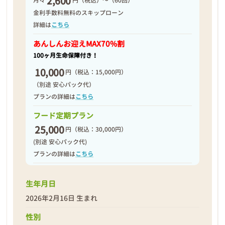
2,600
月々
円（税込）～（60回）
2026年02月23日
金利手数料無料のスキップローン
詳細は
こちら
あんしんお迎え
MAX70%割
100ヶ月生命保障付き！
10,000
円
（税込：15,000円）
（別途 安心パック代）
プランの詳細は
こちら
フード定期プラン
25,000
円
（税込：30,000円）
(別途 安心パック代)
プランの詳細は
こちら
生年月日
❮
❯
2026年2月16日 生まれ
性別