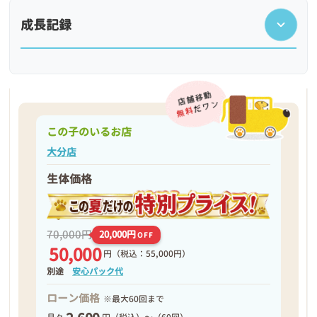
成長記録
この子のいるお店
大分店
生体価格
❮
❯
70,000円
20,000円
OFF
50,000
円
（税込：55,000円）
別途
安心パック代
ローン価格
※最大60回まで