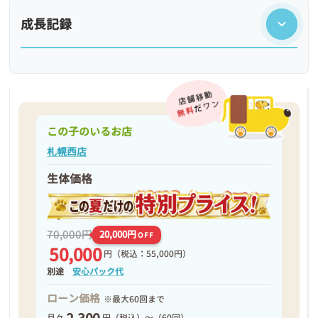
成長記録
この子のいるお店
札幌西店
生体価格
❮
❯
70,000円
20,000円
OFF
50,000
円
（税込：55,000円）
別途
安心パック代
ローン価格
※最大60回まで
月々
円（税込）～（60回）