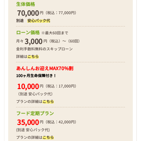
生体価格
70,000
円（税込：77,000円）
別途
安心パック代
❮
❯
ローン価格
※最大60回まで
3,000
月々
円（税込）～（60回）
金利手数料無料のスキップローン
詳細は
こちら
2026年02月24日
あんしんお迎え
MAX70%割
100ヶ月生命保障付き！
10,000
円（税込：17,000円）
（別途 安心パック代）
プランの詳細は
こちら
フード定期プラン
35,000
円（税込：42,000円）
(別途 安心パック代)
プランの詳細は
こちら