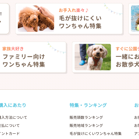
❯
購入にあたり
特集・ランキング
お
購入方法について
販売頭数ランキング
お
支払について
販売地域ランキング
お
2026年03月15日
イントカード
毛が抜けにくいワンちゃん特集
ア