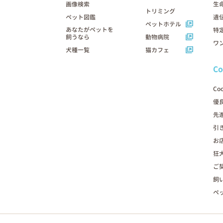
画像検索
生
トリミング
ペット図鑑
遺
ペットホテル
あなたがペットを
特
飼うなら
動物病院
ワ
犬種一覧
猫カフェ
C
Co
優
先
引
お
狂
ご
飼
ペ