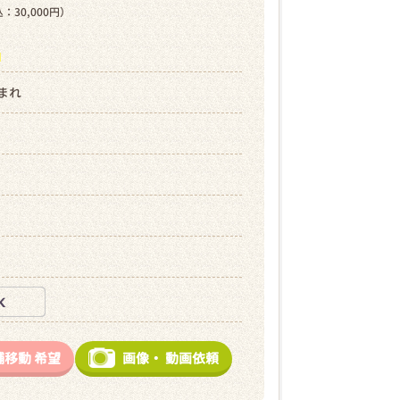
：30,000円）
ら
生まれ
舗移動
希望
画像・
動画依頼