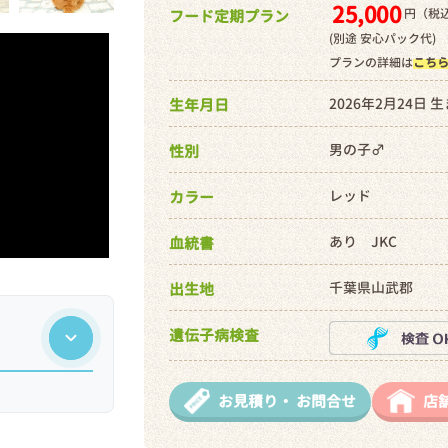
25,000
円（税込
フード定期プラン
(別途 安心パック代)
プランの詳細は
こち
2026年2月24日 
生年月日
男の子♂
性別
レッド
カラー
あり JKC
血統書
千葉県山武郡
出生地
遺伝子病検査
お見積り・
お問合せ
店