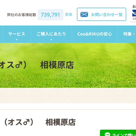
お
739,791
家族
お問い合わせ一覧
弊社のお客様総数
1
サービス
ご購入にあたり
Coo&RIKUの安心
特集・
オス♂） 相模原店
（オス♂） 相模原店
ライン
で問い