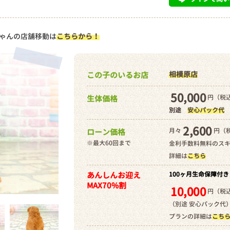
ゃんの店舗移動は
こちらから！
相模原店
この子のいるお店
50,000
円（税込
生体価格
別途
安心パック代
2,600
月々
円（
ローン価格
※最大60回まで
金利手数料無料のス
詳細は
こちら
あんしんお迎え
100ヶ月生命保障付き
MAX70%割
10,000
円（税込
（別途 安心パック代
プランの詳細は
こち