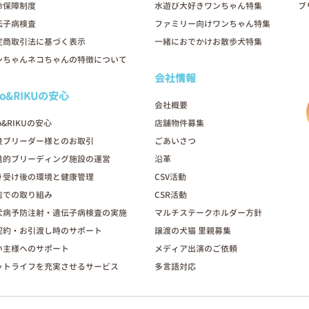
命保障制度
水遊び大好きワンちゃん特集
ブ
伝子病検査
ファミリー向けワンちゃん特集
定商取引法に基づく表示
一緒におでかけお散歩犬特集
ンちゃんネコちゃんの特徴について
会社情報
oo&RIKUの安心
会社概要
o&RIKUの安心
店舗物件募集
良ブリーダー様とのお取引
ごあいさつ
進的ブリーディング施設の運営
沿革
き受け後の環境と健康管理
CSV活動
店での取り組み
CSR活動
犬病予防注射・遺伝子病検査の実施
マルチステークホルダー方針
契約・お引渡し時のサポート
譲渡の犬猫 里親募集
い主様へのサポート
メディア出演のご依頼
ットライフを充実させるサービス
多言語対応