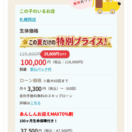
この子のいるお店
札幌西店
生体価格
129,800円
29,800円
OFF
100,000
円
（税込：110,000円）
別途
安心パック代
ローン価格
※最大60回まで
3,300
月々
円（税込）～（60回）
金利手数料無料のスキップローン
詳細は
こちら
あんしんお迎え
MAX70%割
100ヶ月生命保障付き！
37,500
円
（税込：47,500円）