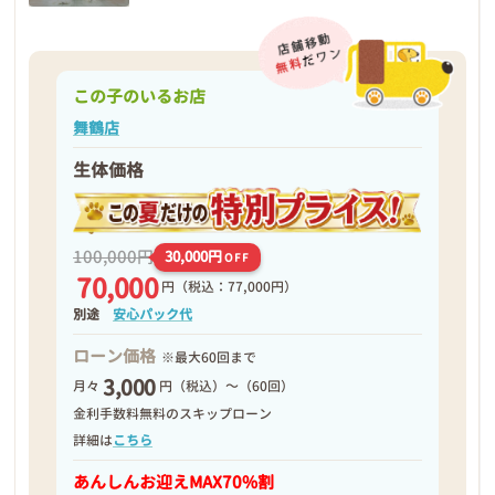
この子のいるお店
舞鶴店
生体価格
100,000円
30,000円
OFF
70,000
円
（税込：77,000円）
別途
安心パック代
ローン価格
※最大60回まで
3,000
月々
円（税込）～（60回）
金利手数料無料のスキップローン
詳細は
こちら
あんしんお迎え
MAX70%割