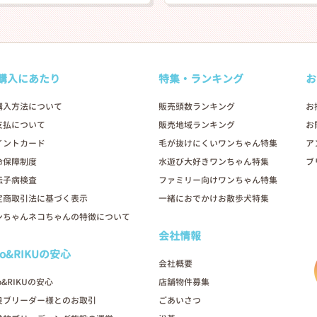
購入にあたり
特集・ランキング
お
購入方法について
販売頭数ランキング
お
支払について
販売地域ランキング
お
イントカード
毛が抜けにくいワンちゃん特集
ア
命保障制度
水遊び大好きワンちゃん特集
ブ
伝子病検査
ファミリー向けワンちゃん特集
定商取引法に基づく表示
一緒におでかけお散歩犬特集
ンちゃんネコちゃんの特徴について
会社情報
oo&RIKUの安心
会社概要
o&RIKUの安心
店舗物件募集
良ブリーダー様とのお取引
ごあいさつ