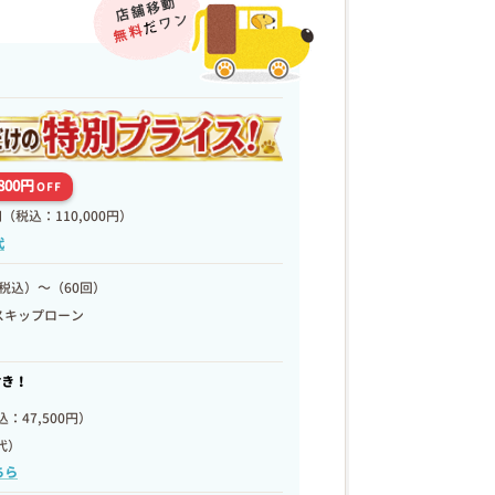
,800円
OFF
円
（税込：110,000円）
代
税込）～（60回）
スキップローン
付き！
：47,500円）
代）
ちら