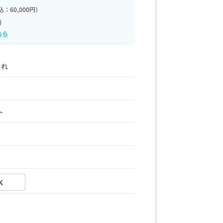
：60,000円）
)
ちら
まれ
ト