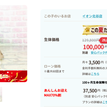
この子のいるお店
イオン北谷店
生体価格
129,800円
29
100,000
別途
安心パック
3,500
月々
円（
ローン価格
金利手数料無料の
※最大60回まで
詳細は
こちら
100ヶ月生命保障
37,500
あんしんお迎え
円
（税込
MAX70%割
（別途 安心パック
プランの詳細は
こ