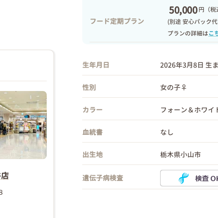
50,000
円
（税込
フード定期プラン
(別途 安心パック代
プランの詳細は
こ
生年月日
2026年3月8日 生
性別
女の子♀
カラー
フォーン＆ホワイ
血統書
なし
出生地
栃木県小山市
谷店
遺伝子病検査
８