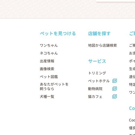
ペットを見つける
店舗を探す
ご
ワンちゃん
地図から店舗検索
ご
ネコちゃん
お
サービス
出産情報
ポ
画像検索
生
トリミング
ペット図鑑
遺
ペットホテル
あなたがペットを
特
飼うなら
動物病院
ワ
犬種一覧
猫カフェ
C
Co
優