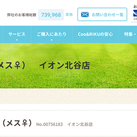
お
739,968
家族
お問い合わせ一覧
弊社のお客様総数
1
サービス
ご購入にあたり
Coo&RIKUの安心
特集・
（メス♀） イオン北谷店
犬（メス♀）
No.00756183 イオン北谷店