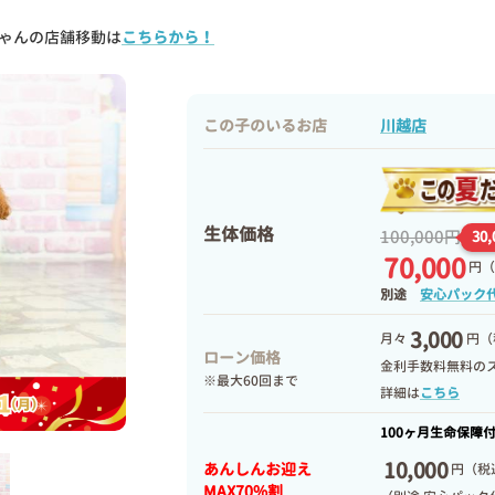
ゃんの店舗移動は
こちらから！
この子のいるお店
川越店
生体価格
100,000円
30
70,000
円
（
別途
安心パック
3,000
月々
円（
ローン価格
金利手数料無料の
※最大60回まで
詳細は
こちら
100ヶ月生命保障
10,000
あんしんお迎え
円
（税込
MAX70%割