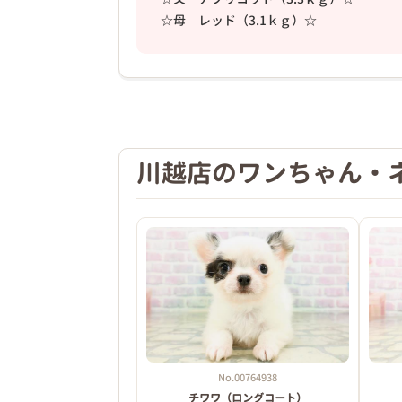
☆母 レッド（3.1ｋｇ）☆
❮
川越店のワンちゃん・
2026年03月18日
No.00764938
チワワ（ロングコート）