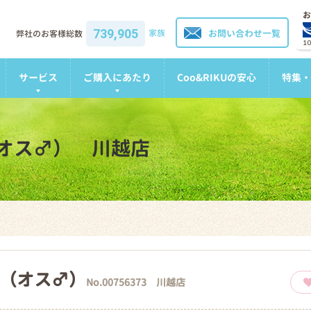
お
739,905
家族
お問い合わせ一覧
弊社のお客様総数
1
サービス
ご購入にあたり
Coo&RIKUの安心
特集・
オス♂） 川越店
（オス♂）
No.00756373 川越店