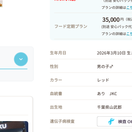
（別途 安心パック
プランの詳細は
こ
35,000
円
（税込
フード定期プラン
(別途 安心パック代
プランの詳細は
こ
生年月日
2026年3月10日 
性別
男の子♂
カラー
レッド
血統書
あり JKC
出生地
千葉県山武郡
遺伝子病検査