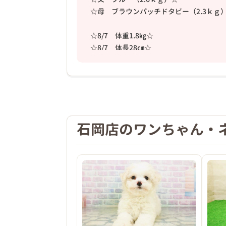
☆母 ブラウンパッチドタビー（2.3ｋｇ
☆8/7 体重1.8㎏☆
❮
☆8/7 体長28㎝☆
☆8/7 体高20㎝☆
石岡店のワンちゃん・
2026年03月18日