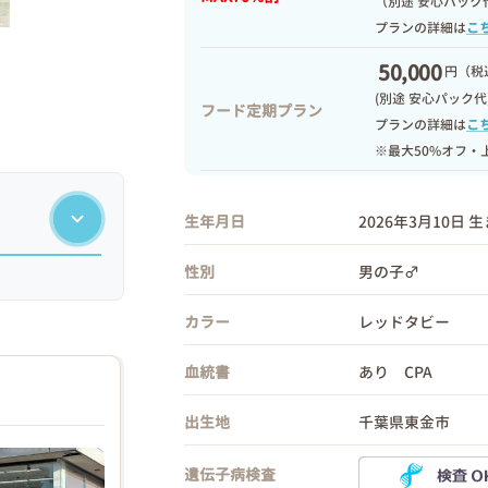
（別途 安心パック
プランの詳細は
こ
50,000
円
（税込
(別途 安心パック代
フード定期プラン
プランの詳細は
こ
※最大50%オフ・
生年月日
2026年3月10日 
性別
男の子♂
カラー
レッドタビー
血統書
あり CPA
出生地
千葉県東金市
遺伝子病検査