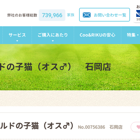
お
739,966
家族
お問い合わせ一覧
弊社のお客様総数
1
サービス
ご購入にあたり
Coo&RIKUの安心
特集・
ドの子猫（オス♂） 石岡店
ルドの子猫（オス♂）
No.00756386 石岡店