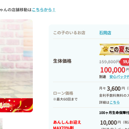
ゃんの店舗移動は
こちらから！
この子のいるお店
石岡店
生体価格
159,800円
59
100,000
別途
安心パック
3,600
月々
円（
ローン価格
金利手数料無料の
※最大60回まで
詳細は
こちら
100ヶ月生命保障
10,000
あんしんお迎え
円
（税込
MAX70%割