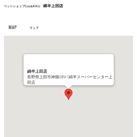
綿半上田店
ペットショップCoo&RIKU
クーリク公式！定期フードアプリでより便利に！よりお得に！
お知らせ
2023/05/10
MAP
マップ
【定期フードアプリ】ワクチンチケット販売開始！
お知らせ
2023/03/27
全国の幼稚園・小学校・中学校に集金連絡袋約137万枚を寄贈
綿半上田店
お知らせ
2023/03/24
長野県上田市神畑389-1綿半スーパーセンター上
PROPACペットフード廃盤のご案内
田店
お知らせ
2022/11/24
第6回フォトコンテスト【ハロウィンコスプレでクリスマスプレゼ
ントをもらおう！】キャンペーン結果発表！
お知らせ
2022/11/10
動画コンテスト「うちの子自慢」結果発表！