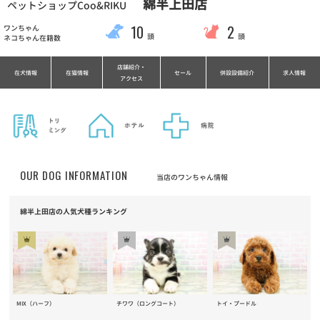
綿半上田店
ペットショップCoo&RIKU
10
2
ワンちゃん
頭
頭
ネコちゃん在籍数
店舗紹介・
在犬情報
在猫情報
セール
併設設備紹介
求人情報
アクセス
OUR DOG INFORMATION
当店のワンちゃん情報
綿半上田店の人気犬種ランキング
MIX（ハーフ）
チワワ（ロングコート）
トイ・プードル