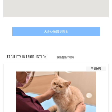
お知らせ
2022/01/19
ワンちゃんネコちゃんのための休憩時間のお知らせ
大きい地図で見る
お知らせ
2021/09/22
おかげさまで5冠達成致しました！！
FACILITY INTRODUCTION
併設施設の紹介
手術:否