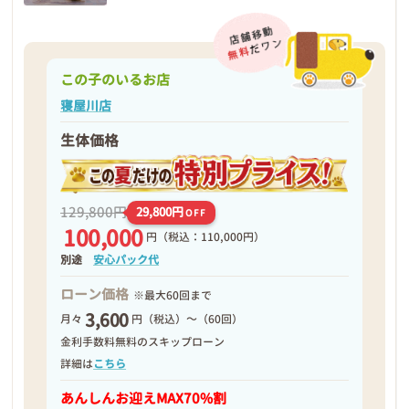
この子のいるお店
寝屋川店
生体価格
129,800円
29,800円
OFF
100,000
円
（税込：110,000円）
別途
安心パック代
ローン価格
※最大60回まで
3,600
月々
円（税込）～（60回）
金利手数料無料のスキップローン
詳細は
こちら
あんしんお迎え
MAX70%割