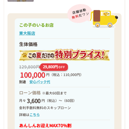
この子のいるお店
東大阪店
生体価格
129,800円
29,800円
OFF
100,000
円
（税込：110,000円）
別途
安心パック代
ローン価格
※最大60回まで
3,600
月々
円（税込）～（60回）
金利手数料無料のスキップローン
詳細は
こちら
あんしんお迎え
MAX70%割