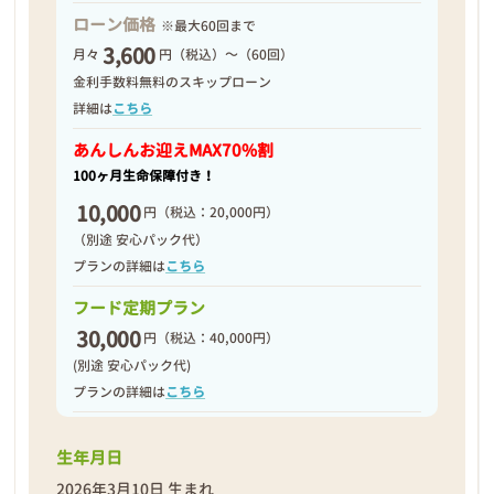
ローン価格
※最大60回まで
3,600
月々
円（税込）～（60回）
2026年03月11日
金利手数料無料のスキップローン
詳細は
こちら
あんしんお迎え
MAX70%割
100ヶ月生命保障付き！
10,000
円
（税込：20,000円）
（別途 安心パック代）
プランの詳細は
こちら
フード定期プラン
30,000
円
（税込：40,000円）
(別途 安心パック代)
プランの詳細は
こちら
生年月日
❮
❯
2026年3月10日 生まれ