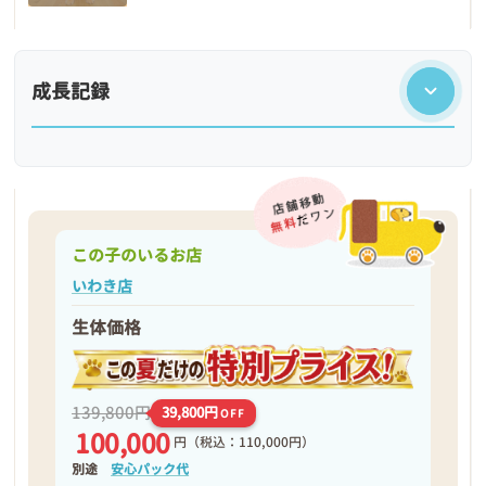
成長記録
この子のいるお店
いわき店
生体価格
❮
❯
139,800円
39,800円
OFF
100,000
円
（税込：110,000円）
別途
安心パック代