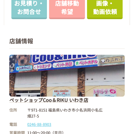
お見積り・
店舗移動
画像・
お問合せ
希望
動画依頼
店舗情報
ペットショップCoo＆RIKU いわき店
住所
〒971-8151 福島県いわき市小名浜岡小名広
畑27-5
電話
0246-88-8903
営業時間
11:00～20:00（平日）