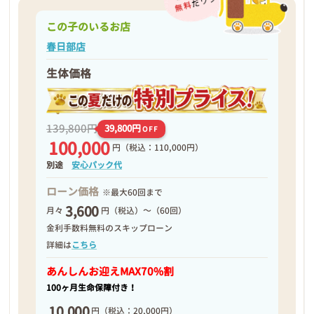
この子のいるお店
春日部店
生体価格
139,800円
39,800円
OFF
100,000
円
（税込：110,000円）
別途
安心パック代
ローン価格
※最大60回まで
3,600
月々
円（税込）～（60回）
金利手数料無料のスキップローン
詳細は
こちら
あんしんお迎え
MAX70%割
100ヶ月生命保障付き！
10,000
円
（税込：20,000円）