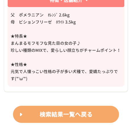
特徴・店舗紹介
父 ポメラニアン ｵﾚﾝｼﾞ 2.6kg
母 ビションフリーゼ ﾎﾜｲﾄ 3.5kg
★特長★
まんまるモフモフな見た目の女の子♪
珍しい種類のMIXで、愛らしい顔立ちがチャームポイント！
★性格★
元気で人懐っこい性格の子が多い犬種で、愛嬌たっぷりで
す(*'ω'*)
検索結果一覧へ戻る