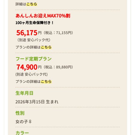
詳細は
こちら
あんしんお迎え
MAX70%割
100ヶ月生命保障付き！
56,175
円（税込：71,155円）
（別途 安心パック代）
プランの詳細は
こちら
フード定期プラン
74,900
円（税込：89,880円）
(別途 安心パック代)
プランの詳細は
こちら
生年月日
2026年3月15日 生まれ
性別
女の子♀
カラー