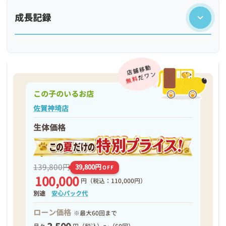
成長記録
この子のいるお店
佐賀神埼店
生体価格
❮
❯
139,800円
39,800円
OFF
100,000
円
（税込：110,000円）
別途
安心パック代
ローン価格
※最大60回まで