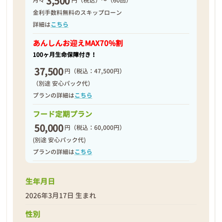
3,500
月々
円（税込）～（60回）
2026年03月26日
金利手数料無料のスキップローン
詳細は
こちら
あんしんお迎え
MAX70%割
100ヶ月生命保障付き！
37,500
円
（税込：47,500円）
（別途 安心パック代）
プランの詳細は
こちら
フード定期プラン
50,000
円
（税込：60,000円）
(別途 安心パック代)
プランの詳細は
こちら
生年月日
❮
❯
2026年3月17日 生まれ
性別