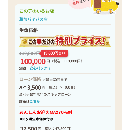
この子のいるお店
草加バイパス店
生体価格
119,800円
19,800円
OFF
100,000
円
（税込：110,000円）
別途
安心パック代
ローン価格
※最大60回まで
3,500
月々
円（税込）～（60回）
金利手数料無料のスキップローン
詳細は
こちら
あんしんお迎え
MAX70%割
100ヶ月生命保障付き！
37,500
円
（税込：47,500円）