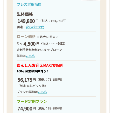
フレスポ稲毛店
生体価格
149,800
円
（税込：164,780円）
別途
安心パック代
ローン価格
※最大60回まで
4,500
月々
円（税込）～（60回）
金利手数料無料のスキップローン
詳細は
こちら
あんしんお迎え
MAX70%割
100ヶ月生命保障付き！
56,175
円
（税込：71,155円）
（別途 安心パック代）
プランの詳細は
こちら
フード定期プラン
74,900
円
（税込：89,880円）