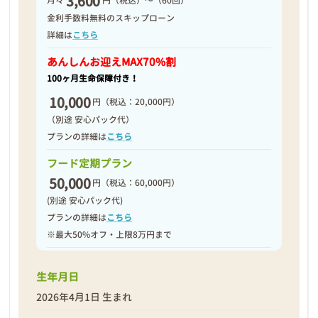
3,600
月々
円（税込）～（60回）
2026年04月08日
金利手数料無料のスキップローン
詳細は
こちら
あんしんお迎え
MAX70%割
100ヶ月生命保障付き！
10,000
円
（税込：20,000円）
（別途 安心パック代）
プランの詳細は
こちら
フード定期プラン
50,000
円
（税込：60,000円）
(別途 安心パック代)
プランの詳細は
こちら
※最大50%オフ・上限8万円まで
❮
❯
生年月日
2026年4月1日 生まれ