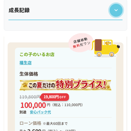
成長記録
この子のいるお店
福生店
生体価格
❮
❯
119,800円
19,800円
OFF
100,000
円
（税込：110,000円）
別途
安心パック代
ローン価格
※最大60回まで