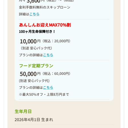
3,600
月々
円（税込）～（60回）
2026年04月08日
金利手数料無料のスキップローン
詳細は
こちら
あんしんお迎え
MAX70%割
100ヶ月生命保障付き！
10,000
円
（税込：20,000円）
（別途 安心パック代）
プランの詳細は
こちら
フード定期プラン
50,000
円
（税込：60,000円）
(別途 安心パック代)
プランの詳細は
こちら
※最大50%オフ・上限8万円まで
❮
❯
生年月日
2026年4月1日 生まれ