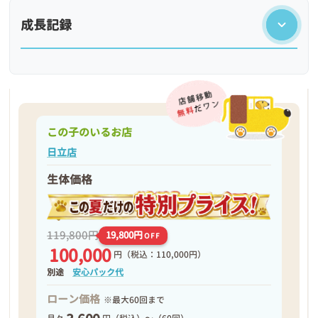
成長記録
この子のいるお店
日立店
生体価格
❮
❯
119,800円
19,800円
OFF
100,000
円
（税込：110,000円）
別途
安心パック代
ローン価格
※最大60回まで