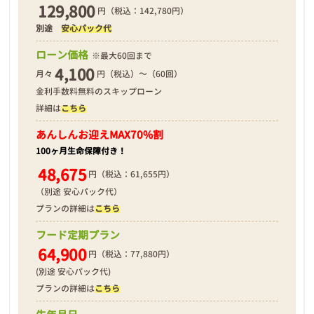
129,800
円（税込：142,780円）
別途
安心パック代
❮
❯
ローン価格
※最大60回まで
4,100
月々
円（税込）～（60回）
金利手数料無料のスキップローン
詳細は
こちら
2026年04月20日
あんしんお迎え
MAX70%割
100ヶ月生命保障付き！
48,675
円（税込：61,655円）
（別途 安心パック代）
プランの詳細は
こちら
フード定期プラン
64,900
円（税込：77,880円）
(別途 安心パック代)
プランの詳細は
こちら