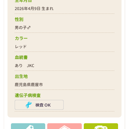
生年月日
2026年4月9日 生まれ
性別
男の子♂
❮
❯
カラー
レッド
血統書
あり JKC
出生地
2026年04月20日
鹿児島県鹿屋市
遺伝子病検査