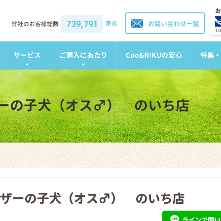
お
739,791
家族
お問い合わせ一覧
弊社のお客様総数
1
サービス
ご購入にあたり
Coo&RIKUの安心
特集・
ーの子犬（オス♂） のいち店
ザーの子犬（オス♂） のいち店
ライン
で問い