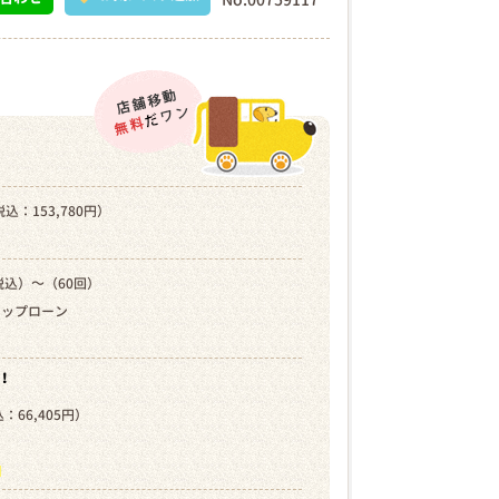
込：153,780円）
税込）～（60回）
キップローン
！
：66,405円）
）
ら