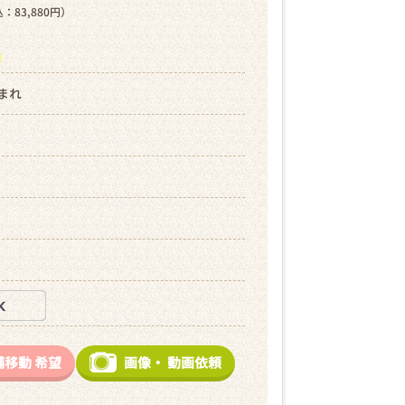
：83,880円）
ら
生まれ
舗移動
希望
画像・
動画依頼