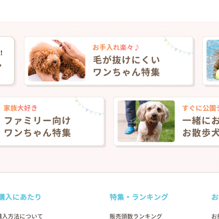
❯
購入にあたり
特集・ランキング
お
2026年04月20日
購入方法について
販売頭数ランキング
お