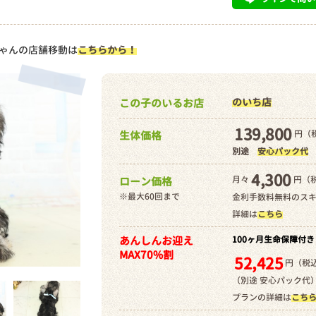
ゃんの店舗移動は
こちらから！
のいち店
この子のいるお店
139,800
円（税
生体価格
別途
安心パック代
4,300
月々
円（
ローン価格
※最大60回まで
金利手数料無料のス
詳細は
こちら
あんしんお迎え
100ヶ月生命保障付き
MAX70%割
52,425
円（税込
（別途 安心パック代
プランの詳細は
こち