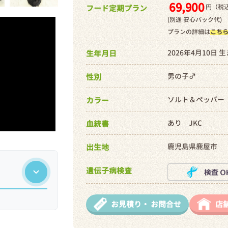
69,900
円（税込
フード定期プラン
(別途 安心パック代)
プランの詳細は
こち
2026年4月10日 
生年月日
男の子♂
性別
ソルト＆ペッパー
カラー
あり JKC
血統書
鹿児島県鹿屋市
出生地
遺伝子病検査
お見積り・
お問合せ
店