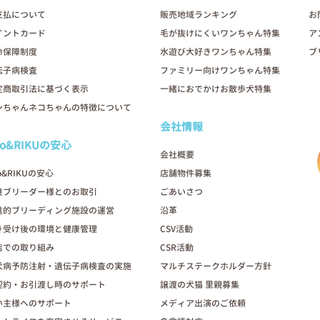
支払について
販売地域ランキング
お
イントカード
毛が抜けにくいワンちゃん特集
ア
命保障制度
水遊び大好きワンちゃん特集
ブ
伝子病検査
ファミリー向けワンちゃん特集
定商取引法に基づく表示
一緒におでかけお散歩犬特集
ンちゃんネコちゃんの特徴について
会社情報
oo&RIKUの安心
会社概要
o&RIKUの安心
店舗物件募集
良ブリーダー様とのお取引
ごあいさつ
進的ブリーディング施設の運営
沿革
き受け後の環境と健康管理
CSV活動
店での取り組み
CSR活動
犬病予防注射・遺伝子病検査の実施
マルチステークホルダー方針
契約・お引渡し時のサポート
譲渡の犬猫 里親募集
い主様へのサポート
メディア出演のご依頼