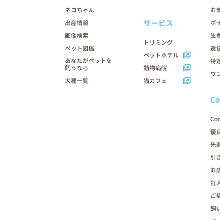
ネコちゃん
お
サービス
出産情報
ポ
画像検索
生
トリミング
ペット図鑑
遺
ペットホテル
あなたがペットを
特
飼うなら
動物病院
ワ
犬種一覧
猫カフェ
C
Co
優
先
引
お
狂
ご
飼