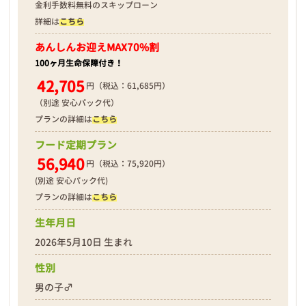
金利手数料無料のスキップローン
詳細は
こちら
あんしんお迎え
MAX70%割
100ヶ月生命保障付き！
42,705
円（税込：61,685円）
（別途 安心パック代）
プランの詳細は
こちら
フード定期プラン
56,940
円（税込：75,920円）
(別途 安心パック代)
プランの詳細は
こちら
生年月日
2026年5月10日 生まれ
性別
男の子♂