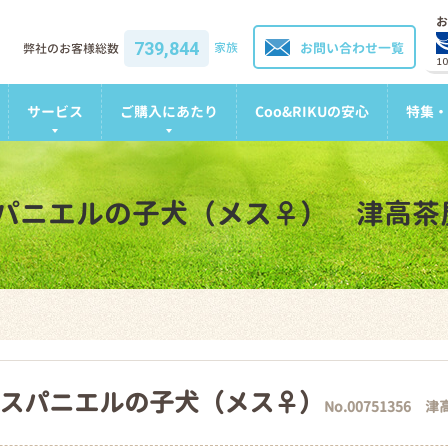
お
739,844
家族
お問い合わせ一覧
弊社のお客様総数
1
サービス
ご購入にあたり
Coo&RIKUの安心
特集・
パニエルの子犬（メス♀） 津高茶
スパニエルの子犬（メス♀）
No.00751356 