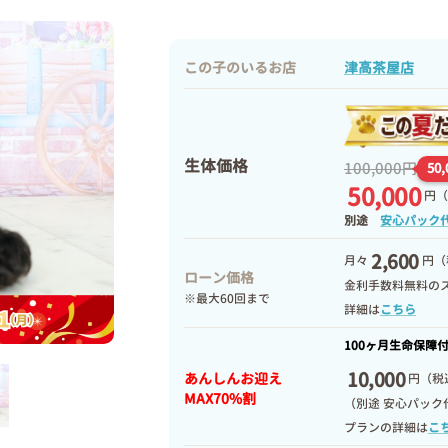
この子のいるお店
津高茶屋店
生体価格
100,000円
50
50,000
円
（
別途
安心パック
2,600
月々
円（
ローン価格
金利手数料無料の
※最大60回まで
詳細は
こちら
100ヶ月生命保障
10,000
あんしんお迎え
円
（税込
MAX70%割
（別途 安心パック
プランの詳細は
こ