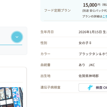
15,000
円
（税込
フード定期プラン
(別途 安心パック代
プランの詳細は
こ
生年月日
2026年1月15日 
性別
女の子♀
カラー
ブラックタン＆ホ
血統書
あり JKC
出生地
佐賀県神埼郡
遺伝子病検査
❯