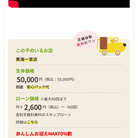
この子のいるお店
東海一宮店
生体価格
50,000
円（税込：55,000円）
別途
安心パック代
ローン価格
※最大60回まで
2,600
月々
円（税込）～（60回）
金利手数料無料のスキップローン
詳細は
こちら
あんしんお迎え
MAX70%割