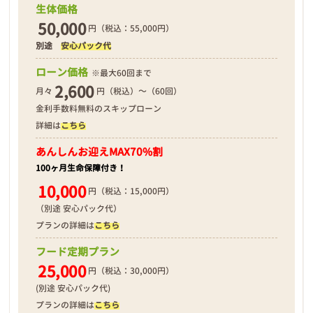
生体価格
50,000
円（税込：55,000円）
別途
安心パック代
❮
❯
ローン価格
※最大60回まで
2,600
月々
円（税込）～（60回）
金利手数料無料のスキップローン
詳細は
こちら
2026年03月01日
あんしんお迎え
MAX70%割
100ヶ月生命保障付き！
10,000
円（税込：15,000円）
（別途 安心パック代）
プランの詳細は
こちら
フード定期プラン
25,000
円（税込：30,000円）
(別途 安心パック代)
プランの詳細は
こちら