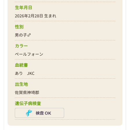
生年月日
2026年2月28日 生まれ
性別
男の子♂
❮
❯
カラー
ペールフォーン
血統書
あり JKC
出生地
2026年03月01日
佐賀県神埼郡
遺伝子病検査