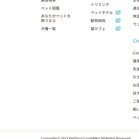
画像検索
生
トリミング
ペット図鑑
遺
ペットホテル
あなたがペットを
特
飼うなら
動物病院
ワ
犬種一覧
猫カフェ
C
Co
優
先
引
お
狂
ご
飼
ペ
Copyright © 2017 PetShop Coo&RIKU All Rights Reserved.