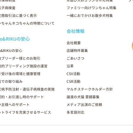
命保障制度
水遊び大好きワンちゃん特集
ブ
伝子病検査
ファミリー向けワンちゃん特集
定商取引法に基づく表示
一緒におでかけお散歩犬特集
ンちゃんネコちゃんの特徴について
会社情報
oo&RIKUの安心
会社概要
o&RIKUの安心
店舗物件募集
良ブリーダー様とのお取引
ごあいさつ
進的ブリーディング施設の運営
沿革
き受け後の環境と健康管理
CSV活動
店での取り組み
CSR活動
犬病予防注射・遺伝子病検査の実施
マルチステークホルダー方針
契約・お引渡し時のサポート
譲渡の犬猫 里親募集
い主様へのサポート
メディア出演のご依頼
ットライフを充実させるサービス
多言語対応