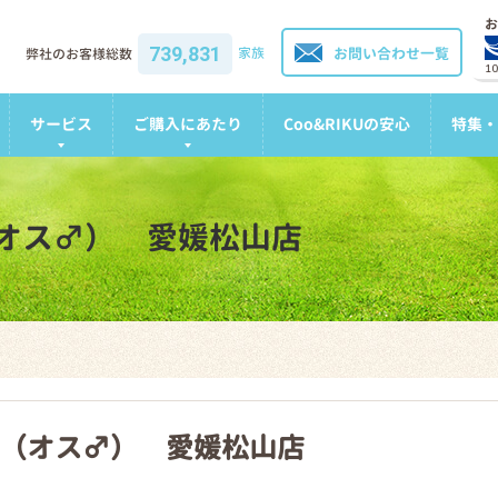
お
739,831
家族
お問い合わせ一覧
弊社のお客様総数
1
サービス
ご購入にあたり
Coo&RIKUの安心
特集・
オス♂） 愛媛松山店
（オス♂） 愛媛松山店