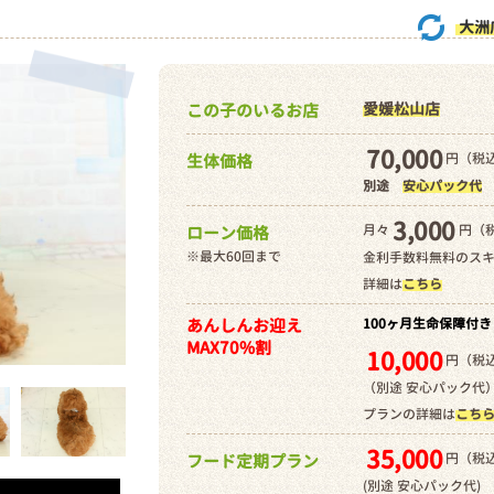
大洲
愛媛松山店
この子のいるお店
70,000
円（税込
生体価格
別途
安心パック代
3,000
月々
円（
ローン価格
※最大60回まで
金利手数料無料のス
詳細は
こちら
あんしんお迎え
100ヶ月生命保障付き
MAX70%割
10,000
円（税込
（別途 安心パック代
プランの詳細は
こち
35,000
円（税込
フード定期プラン
(別途 安心パック代)