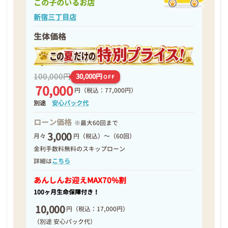
この子のいるお店
新宿三丁目店
生体価格
100,000円
30,000円
OFF
70,000
円
（税込：77,000円）
別途
安心パック代
ローン価格
※最大60回まで
3,000
月々
円（税込）～（60回）
金利手数料無料のスキップローン
詳細は
こちら
あんしんお迎え
MAX70%割
100ヶ月生命保障付き！
10,000
円
（税込：17,000円）
（別途 安心パック代）