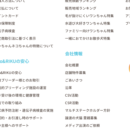
購入方法について
販売頭数ランキング
お
支払について
販売地域ランキング
お
イントカード
毛が抜けにくいワンちゃん特集
ア
命保障制度
水遊び大好きワンちゃん特集
ブ
伝子病検査
ファミリー向けワンちゃん特集
定商取引法に基づく表示
一緒におでかけお散歩犬特集
ンちゃんネコちゃんの特徴について
会社情報
oo&RIKUの安心
会社概要
o&RIKUの安心
店舗物件募集
良ブリーダー様とのお取引
ごあいさつ
進的ブリーディング施設の運営
沿革
き受け後の環境と健康管理
CSV活動
店での取り組み
CSR活動
犬病予防注射・遺伝子病検査の実施
マルチステークホルダー方針
契約・お引渡し時のサポート
譲渡の犬猫 里親募集
い主様へのサポート
メディア出演のご依頼