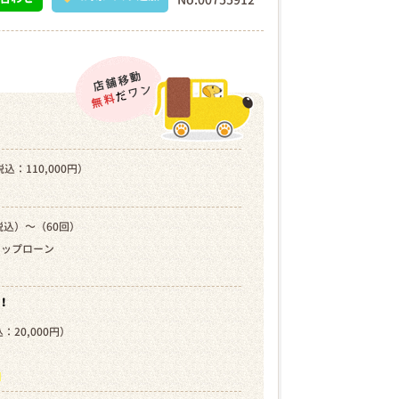
込：110,000円）
税込）～（60回）
キップローン
！
：20,000円）
）
ら