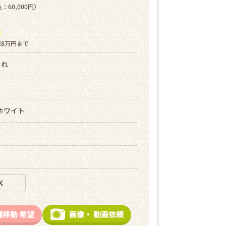
：60,000円）
ら
限8万円まで
まれ
ホワイト
舗移動
希望
画像・
動画依頼