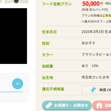
50,000
円（税込
フード定期プラン
(別途 安心パック代)
プランの詳細は
こち
※最大50%オフ・上
2026年3月3日 生
生年月日
女の子♀
性別
ブラウンタビー＆
カラー
あり CPA
血統書
埼玉県さいたま市
出生地
遺伝子病検査
お見積り・
お問合せ
店