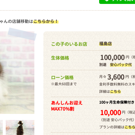
ゃんの店舗移動は
こちらから！
福島店
この子のいるお店
100,000
円（税
生体価格
別途
安心パック代
3,600
月々
円（
ローン価格
※最大60回まで
金利手数料無料のス
詳細は
こちら
あんしんお迎え
100ヶ月生命保障付き
MAX70%割
10,000
円（税込
（別途 安心パック代
プランの詳細は
こち