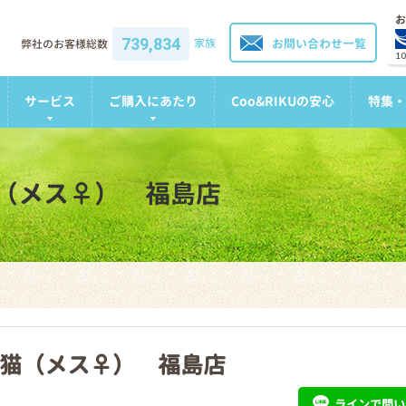
お
739,834
家族
お問い合わせ一覧
弊社のお客様総数
1
サービス
ご購入にあたり
Coo&RIKUの安心
特集・
（メス♀） 福島店
猫（メス♀） 福島店
ライン
で問い