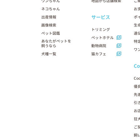
ワンちゃん
地図から店舗検索
ご
ネコちゃん
お
サービス
出産情報
ポ
画像検索
生
トリミング
ペット図鑑
遺
ペットホテル
あなたがペットを
特
飼うなら
動物病院
ワ
犬種一覧
猫カフェ
C
Co
優
先
引
お
狂
ご
飼