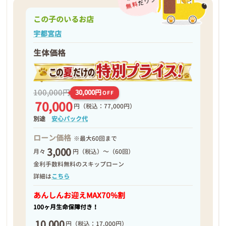
この子のいるお店
宇都宮店
生体価格
100,000円
30,000円
OFF
70,000
円
（税込：77,000円）
別途
安心パック代
ローン価格
※最大60回まで
3,000
月々
円（税込）～（60回）
金利手数料無料のスキップローン
詳細は
こちら
あんしんお迎え
MAX70%割
100ヶ月生命保障付き！
10,000
円
（税込：17,000円）