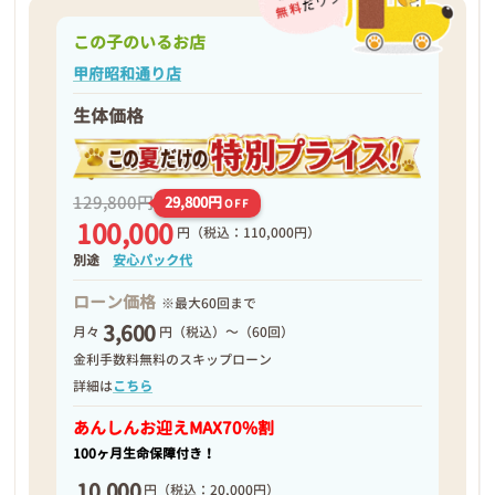
この子のいるお店
甲府昭和通り店
生体価格
129,800円
29,800円
OFF
100,000
円
（税込：110,000円）
別途
安心パック代
ローン価格
※最大60回まで
3,600
月々
円（税込）～（60回）
金利手数料無料のスキップローン
詳細は
こちら
あんしんお迎え
MAX70%割
100ヶ月生命保障付き！
10,000
円
（税込：20,000円）