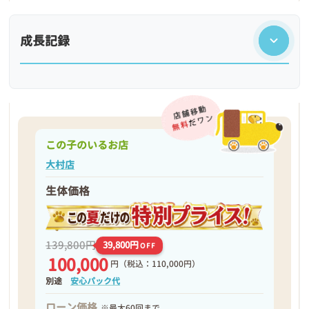
成長記録
この子のいるお店
大村店
生体価格
❮
❯
139,800円
39,800円
OFF
100,000
円
（税込：110,000円）
別途
安心パック代
ローン価格
※最大60回まで