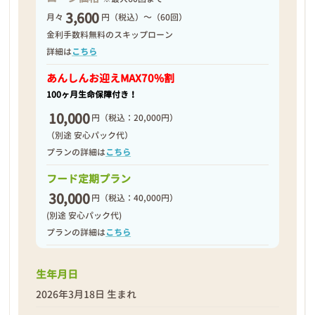
3,600
月々
円（税込）～（60回）
2026年03月19日
金利手数料無料のスキップローン
詳細は
こちら
あんしんお迎え
MAX70%割
100ヶ月生命保障付き！
10,000
円
（税込：20,000円）
（別途 安心パック代）
プランの詳細は
こちら
フード定期プラン
30,000
円
（税込：40,000円）
(別途 安心パック代)
プランの詳細は
こちら
生年月日
❮
❯
2026年3月18日 生まれ