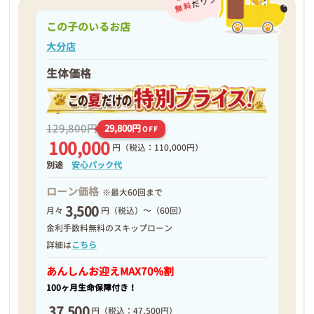
この子のいるお店
大分店
生体価格
129,800円
29,800円
OFF
100,000
円
（税込：110,000円）
別途
安心パック代
ローン価格
※最大60回まで
3,500
月々
円（税込）～（60回）
金利手数料無料のスキップローン
詳細は
こちら
あんしんお迎え
MAX70%割
100ヶ月生命保障付き！
37,500
円
（税込：47,500円）