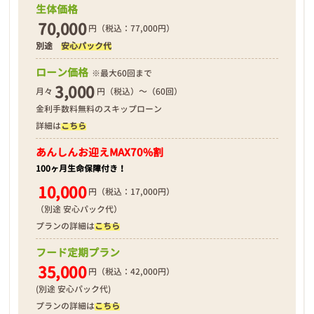
生体価格
70,000
円（税込：77,000円）
別途
安心パック代
❮
❯
ローン価格
※最大60回まで
3,000
月々
円（税込）～（60回）
金利手数料無料のスキップローン
詳細は
こちら
2026年03月19日
あんしんお迎え
MAX70%割
100ヶ月生命保障付き！
10,000
円（税込：17,000円）
（別途 安心パック代）
プランの詳細は
こちら
フード定期プラン
35,000
円（税込：42,000円）
(別途 安心パック代)
プランの詳細は
こちら