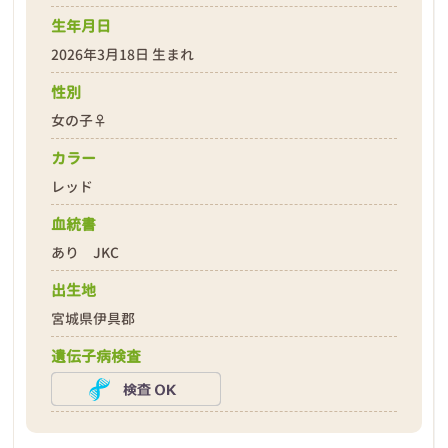
生年月日
2026年3月18日 生まれ
性別
女の子♀
❮
❯
カラー
レッド
血統書
あり JKC
出生地
2026年03月19日
宮城県伊具郡
遺伝子病検査