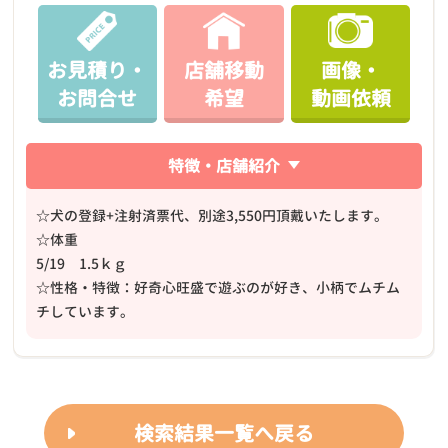
お見積り・
店舗移動
画像・
お問合せ
希望
動画依頼
特徴・店舗紹介
☆犬の登録+注射済票代、別途3,550円頂戴いたします。
☆体重
5/19 1.5ｋｇ
☆性格・特徴：好奇心旺盛で遊ぶのが好き、小柄でムチム
チしています。
検索結果一覧へ戻る