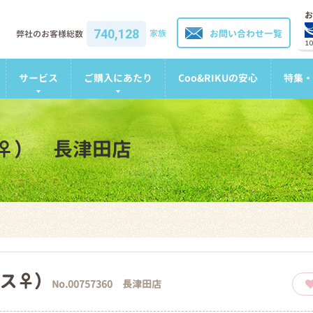
お
740,128
家族
お問い合わせ一覧
弊社のお客様総数
1
サービス
ご購入にあたり
Coo&RIKUの安心
特集・
♀） 長津田店
ス♀）
No.00757360 長津田店