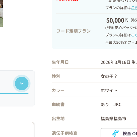
（別途 安心パック
プランの詳細は
こ
50,000
円
（税込
(別途 安心パック代
フード定期プラン
プランの詳細は
こ
※最大50%オフ・
生年月日
2026年3月16日 
性別
女の子♀
カラー
ホワイト
血統書
あり JKC
出生地
福島県福島市
遺伝子病検査