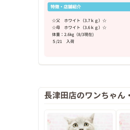
特徴・店舗紹介
☆父 ホワイト（3.7ｋｇ）☆
☆母 ホワイト（3.6ｋｇ）☆
体重：2.6㎏（8/3現在)
５/21 入荷
❮
★特徴★
ぬいぐるみのようなモコモコで真っ白な女の子
★性格★
人が大好きでアピール上手なかまってちゃん
長津田店のワンちゃん
2026年03月20日