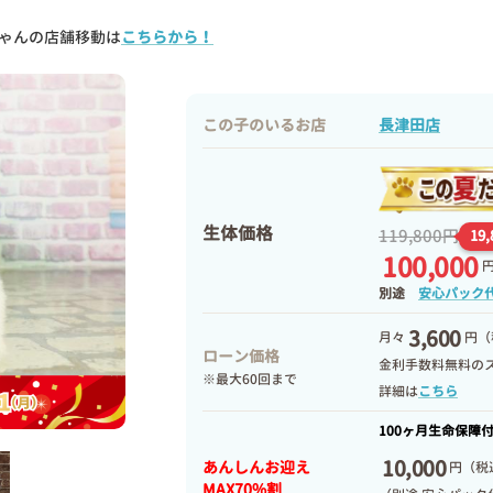
ゃんの店舗移動は
こちらから！
この子のいるお店
長津田店
生体価格
119,800円
19
100,000
別途
安心パック
3,600
月々
円（
ローン価格
金利手数料無料の
※最大60回まで
詳細は
こちら
100ヶ月生命保障
10,000
あんしんお迎え
円
（税込
MAX70%割