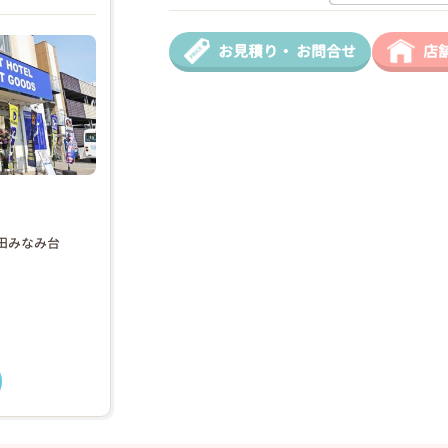
お見積り・
お問合せ
店
❯
2026年03月20日
津田みなみ台