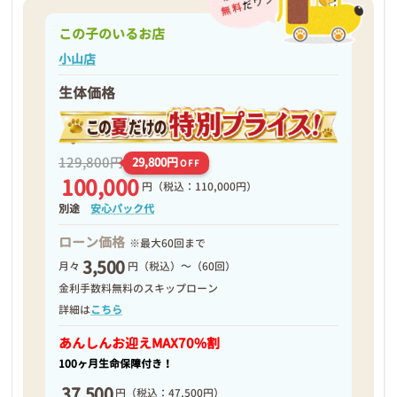
この子のいるお店
小山店
生体価格
129,800円
29,800円
OFF
100,000
円
（税込：110,000円）
別途
安心パック代
ローン価格
※最大60回まで
3,500
月々
円（税込）～（60回）
金利手数料無料のスキップローン
詳細は
こちら
あんしんお迎え
MAX70%割
100ヶ月生命保障付き！
37,500
円
（税込：47,500円）