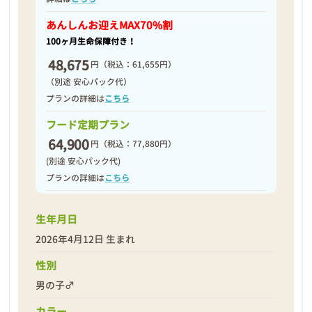
2026年04月18日
あんしんお迎え
MAX70%割
100ヶ月生命保障付き！
48,675
円
（税込：61,655円）
（別途 安心パック代）
プランの詳細は
こちら
フード定期プラン
64,900
円
（税込：77,880円）
(別途 安心パック代)
プランの詳細は
こちら
生年月日
2026年4月12日 生まれ
❮
❯
性別
男の子♂
カラー