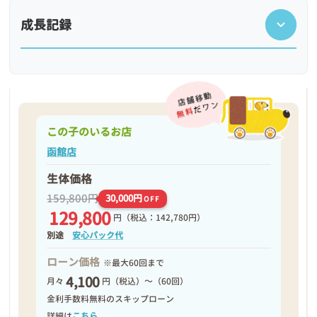
成長記録
この子のいるお店
函館店
生体価格
159,800円
30,000円
OFF
129,800
円
（税込：142,780円）
❮
❯
別途
安心パック代
ローン価格
※最大60回まで
4,100
月々
円（税込）～（60回）
金利手数料無料のスキップローン
詳細は
こちら