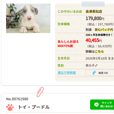
会津若松店
この子のいるお店
179,800
円
生体価格
（税込：197,780円
別途
安心パック代
100ヶ月生命保障付き！
40,455
円
あんしんお迎え
MAX70%割
（税込：58,435円）
詳細は
こちら
生年月日
2026年5月18日 生
性別
男の子♂
遺伝子病検査
No.00761980
ラインで
トイ・プードル
問い合わせ