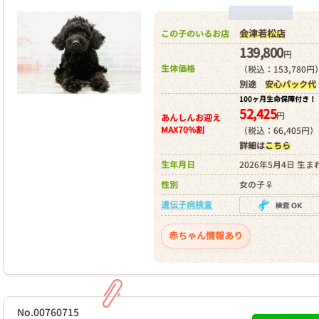
会津若松店
この子のいるお店
139,800
円
生体価格
（税込：153,780円
別途
安心パック代
100ヶ月生命保障付き！
52,425
円
あんしんお迎え
MAX70%割
（税込：66,405円）
詳細は
こちら
生年月日
2026年5月4日 生ま
性別
女の子♀
遺伝子病検査
赤ちゃん情報あり
No.00760715