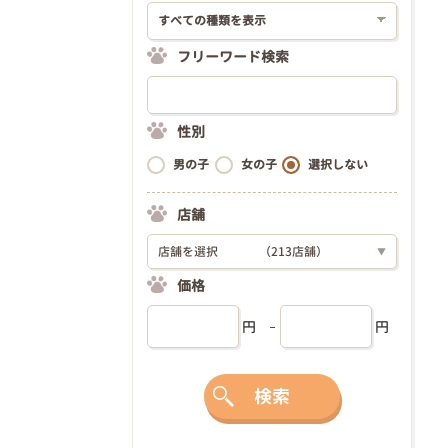
フリーワード検索
性別
男の子
女の子
選択しない
店舗
店舗を選択
（213店舗）
▼
価格
円
円
検索