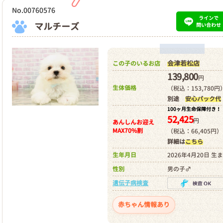
No.00760576
ラインで
マルチーズ
問い合わせ
会津若松店
この子のいるお店
139,800
円
生体価格
（税込：153,780円
別途
安心パック代
100ヶ月生命保障付き！
52,425
円
あんしんお迎え
MAX70%割
（税込：66,405円）
詳細は
こちら
生年月日
2026年4月20日 生
性別
男の子♂
遺伝子病検査
赤ちゃん情報あり