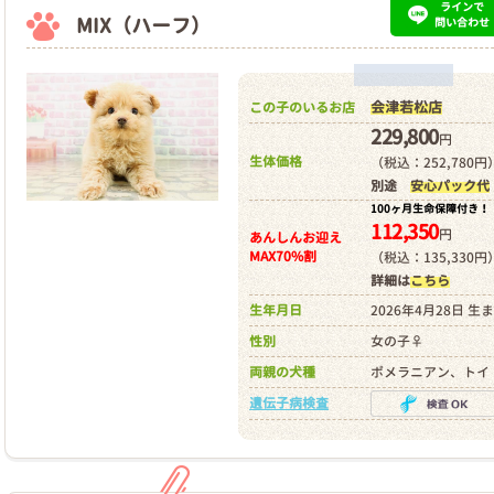
ラインで
MIX（ハーフ）
問い合わせ
会津若松店
この子のいるお店
229,800
円
生体価格
（税込：252,780円
別途
安心パック代
100ヶ月生命保障付き！
112,350
円
あんしんお迎え
MAX70%割
（税込：135,330円
詳細は
こちら
生年月日
2026年4月28日 生
性別
女の子♀
両親の犬種
ポメラニアン、トイ
遺伝子病検査