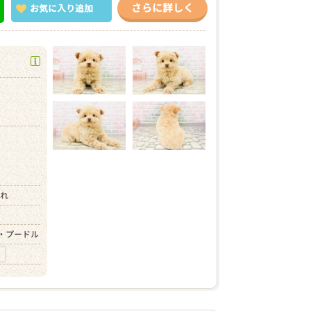
さらに詳しく
お気に入り
追加
）
）
まれ
・プードル