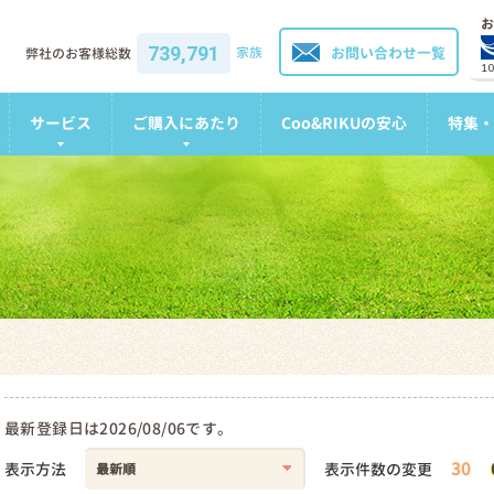
お
739,791
家族
お問い合わせ一覧
弊社のお客様総数
1
サービス
ご購入にあたり
Coo&RIKUの安心
特集・
最新登録日は2026/08/06です。
30
表示方法
表示件数の変更