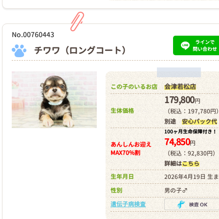
No.00760443
ラインで
チワワ（ロングコート）
問い合わせ
会津若松店
この子のいるお店
179,800
円
生体価格
（税込：197,780円
別途
安心パック代
100ヶ月生命保障付き！
74,850
円
あんしんお迎え
MAX70%割
（税込：92,830円）
詳細は
こちら
生年月日
2026年4月19日 生
性別
男の子♂
遺伝子病検査