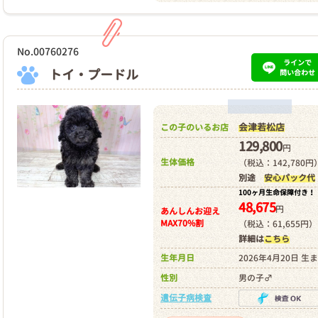
No.00760276
ラインで
トイ・プードル
問い合わせ
会津若松店
この子のいるお店
129,800
円
生体価格
（税込：142,780円
別途
安心パック代
100ヶ月生命保障付き！
48,675
円
あんしんお迎え
MAX70%割
（税込：61,655円）
詳細は
こちら
生年月日
2026年4月20日 生
性別
男の子♂
遺伝子病検査