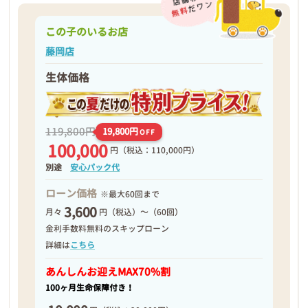
この子のいるお店
藤岡店
生体価格
119,800円
19,800円
OFF
100,000
円
（税込：110,000円）
別途
安心パック代
ローン価格
※最大60回まで
3,600
月々
円（税込）～（60回）
金利手数料無料のスキップローン
詳細は
こちら
あんしんお迎え
MAX70%割
100ヶ月生命保障付き！