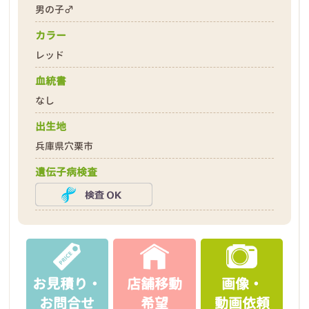
男の子♂
カラー
レッド
血統書
なし
出生地
兵庫県穴栗市
遺伝子病検査
お見積り・
店舗移動
画像・
お問合せ
希望
動画依頼