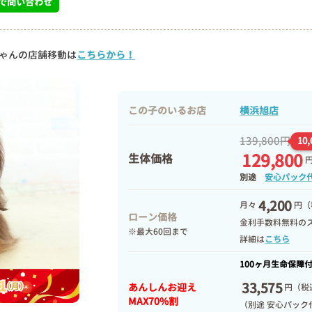
で問い合わせ
ゃんの店舗移動は
こちらから！
この子のいるお店
横浜旭店
139,800円
10
129,800
生体価格
別途
安心パック
4,200
月々
円（
ローン価格
金利手数料無料の
※最大60回まで
詳細は
こちら
100ヶ月生命保障
33,575
あんしんお迎え
円
（税込
MAX70%割
（別途 安心パック