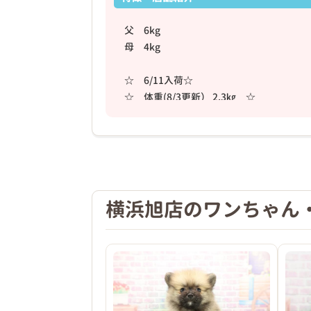
父 6kg
母 4kg
☆ 6/11入荷☆
❮
☆ 体重(8/3更新） 2.3㎏ ☆
☆ 画像更新 ☆ (3,4枚目)
☆ 動画更新 ☆
【特徴】
短いあんよとムチムチボディがたまらない(*'
横浜旭店のワンちゃん
【性格】
2026年04月18日
人が大好きな甘えんぼさん(*'▽')
★☆★☆★☆★☆★☆★☆★☆★☆★☆
横浜旭店へのアクセス