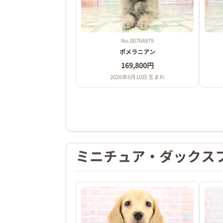
相鉄線
鶴ヶ峰駅 北口 より
鶴ヶ峰駅～鶴間駅東口行き
No.00764879
鶴ヶ峰駅～若葉台中央行き
ポメラニアン
鶴ヶ峰駅～中山行きのバスに乗り
169,800円
都岡町で下車、中原街道を下川井方面に
2026年6月10日 生まれ
鶴ヶ峰駅からバス15分
かわいい、わんちゃん・ねこちゃんがいー
スタッフ一同 心よりお待ちしております
ミニチュア・ダックス
ＴＥＬ：045-959-0611
Coo＆RIKU横浜旭店