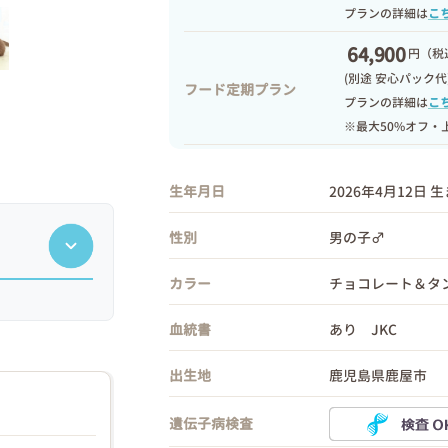
プランの詳細は
こ
64,900
円
（税込
(別途 安心パック代
フード定期プラン
プランの詳細は
こ
※最大50%オフ・
生年月日
2026年4月12日 
性別
男の子♂
カラー
チョコレート＆タ
血統書
あり JKC
出生地
鹿児島県鹿屋市
遺伝子病検査