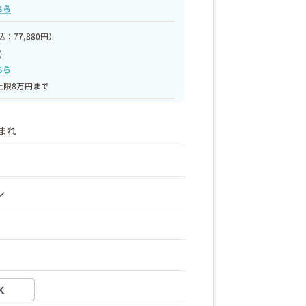
ちら
：77,880円）
)
ちら
上限8万円まで
生まれ
ン