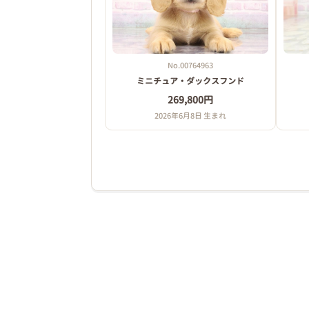
横浜市旭区都岡町3-1
第一種取扱業の種別 保管
No.00764963
動物取扱責任者 宇都宮 あい
ミニチュア・ダックスフンド
269,800円
登録番号 51-0042
2026年6月8日 生まれ
登録年月日 平成19年3月15日
更新年月日 平成29年3月15日
有効期限の末日 令和9年3月13日
★☆★☆★☆★☆★☆★☆★☆★☆★☆