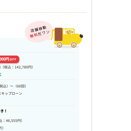
,000円
OFF
円
（税込：142,780円）
代
税込）～（60回）
スキップローン
付き！
：46,555円）
代）