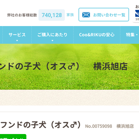
お
740,128
家族
お問い合わせ一覧
弊社のお客様総数
1
サービス
ご購入にあたり
Coo&RIKUの安心
特集・
ンドの子犬（オス♂） 横浜旭店
フンドの子犬（オス♂）
No.00759098 横浜旭店