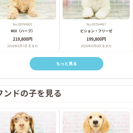
No.00764801
No.00764467
MIX（ハーフ）
ビション・フリーゼ
219,800円
199,800円
徒歩3分で到着します！
2026年6月7日 生まれ
2026年6月6日 生まれ
もっと見る
っぱい♪♪
！！
フンドの子を見る