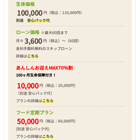
生体価格
100,000
円（税込：110,000円）
別途
安心パック代
❮
❯
ローン価格
※最大60回まで
3,600
月々
円（税込）～（60回）
金利手数料無料のスキップローン
詳細は
こちら
2026年04月18日
あんしんお迎え
MAX70%割
100ヶ月生命保障付き！
10,000
円（税込：20,000円）
（別途 安心パック代）
プランの詳細は
こちら
フード定期プラン
50,000
円（税込：60,000円）
(別途 安心パック代)
プランの詳細は
こちら