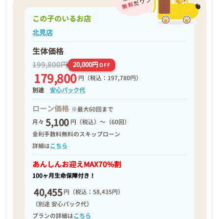
この子のいるお店
北見店
生体価格
199,800円
20,000円
OFF
179,800
円
（税込：197,780円）
別途
安心パック代
ローン価格
※最大60回まで
5,100
月々
円（税込）～（60回）
金利手数料無料のスキップローン
詳細は
こちら
あんしんお迎え
MAX70%割
100ヶ月生命保障付き！
40,455
円
（税込：58,435円）
（別途 安心パック代）
プランの詳細は
こちら