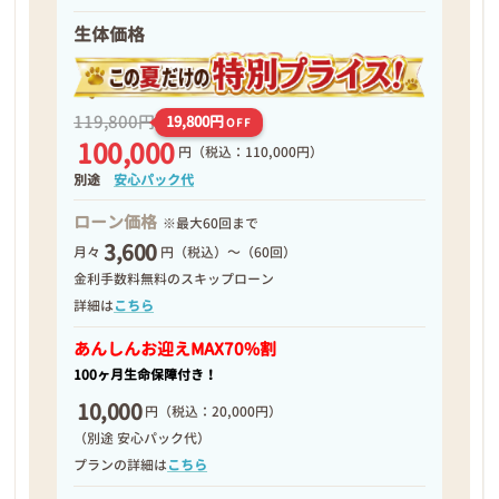
生体価格
119,800円
19,800円
OFF
100,000
円
（税込：110,000円）
別途
安心パック代
ローン価格
※最大60回まで
3,600
月々
円（税込）～（60回）
金利手数料無料のスキップローン
詳細は
こちら
あんしんお迎え
MAX70%割
100ヶ月生命保障付き！
10,000
円
（税込：20,000円）
（別途 安心パック代）
プランの詳細は
こちら