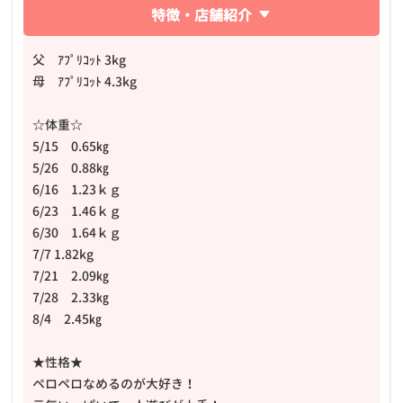
特徴・店舗紹介
父 ｱﾌﾟﾘｺｯﾄ 3kg
母 ｱﾌﾟﾘｺｯﾄ 4.3kg
☆体重☆
5/15 0.65㎏
5/26 0.88㎏
6/16 1.23ｋｇ
6/23 1.46ｋｇ
6/30 1.64ｋｇ
7/7 1.82kg
7/21 2.09㎏
7/28 2.33㎏
8/4 2.45㎏
★性格★
ペロペロなめるのが大好き！