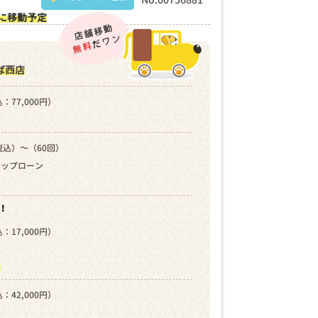
に移動予定
ば西店
：77,000円）
税込）～（60回）
キップローン
！
：17,000円）
）
ら
：42,000円）