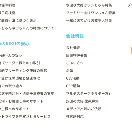
命保障制度
水遊び大好きワンちゃん特集
ブ
伝子病検査
ファミリー向けワンちゃん特集
定商取引法に基づく表示
一緒におでかけお散歩犬特集
ンちゃんネコちゃんの特徴について
会社情報
oo&RIKUの安心
会社概要
o&RIKUの安心
店舗物件募集
良ブリーダー様とのお取引
ごあいさつ
進的ブリーディング施設の運営
沿革
き受け後の環境と健康管理
CSV活動
店での取り組み
CSR活動
犬病予防注射・遺伝子病検査の実施
マルチステークホルダー方針
契約・お引渡し時のサポート
譲渡の犬猫 里親募集
い主様へのサポート
メディア出演のご依頼
ットライフを充実させるサービス
多言語対応