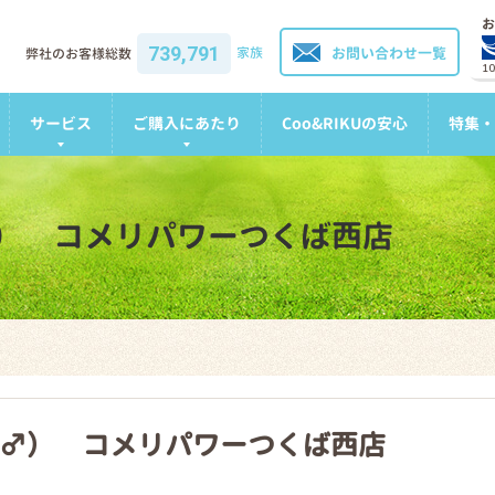
お
739,791
家族
お問い合わせ一覧
弊社のお客様総数
1
サービス
ご購入にあたり
Coo&RIKUの安心
特集・
） コメリパワーつくば西店
♂） コメリパワーつくば西店