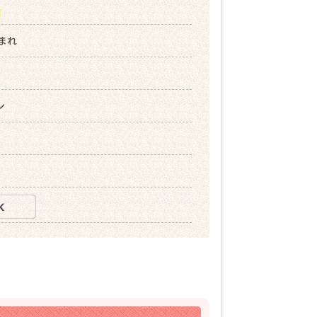
ら
生まれ
ン