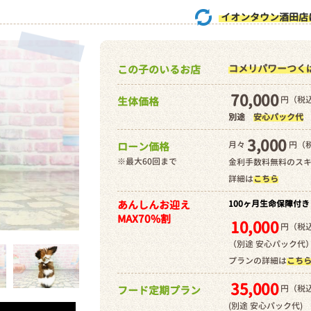
イオンタウン酒田店
コメリパワーつく
この子のいるお店
70,000
円（税込
生体価格
別途
安心パック代
3,000
月々
円（
ローン価格
※最大60回まで
金利手数料無料のス
詳細は
こちら
あんしんお迎え
100ヶ月生命保障付き
MAX70%割
10,000
円（税込
（別途 安心パック代
プランの詳細は
こち
35,000
円（税込
フード定期プラン
(別途 安心パック代)