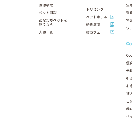
画像検索
生
トリミング
ペット図鑑
遺
ペットホテル
あなたがペットを
特
飼うなら
動物病院
ワ
犬種一覧
猫カフェ
C
Co
優
先
引
お
狂
ご
飼
ペ