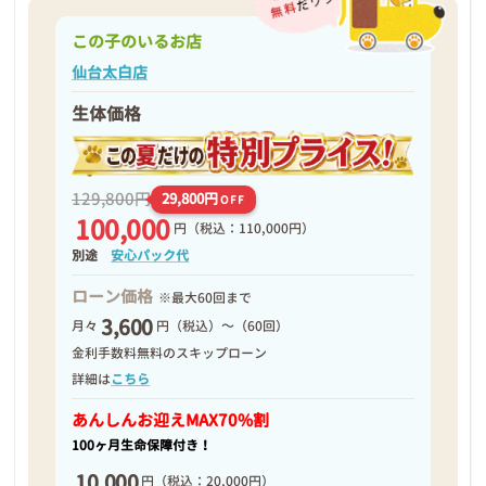
この子のいるお店
仙台太白店
生体価格
129,800円
29,800円
OFF
100,000
円
（税込：110,000円）
別途
安心パック代
ローン価格
※最大60回まで
3,600
月々
円（税込）～（60回）
金利手数料無料のスキップローン
詳細は
こちら
あんしんお迎え
MAX70%割
100ヶ月生命保障付き！
10,000
円
（税込：20,000円）