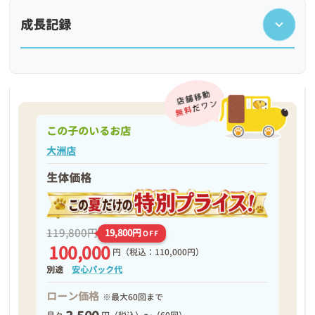
成長記録
この子のいるお店
大洲店
生体価格
❮
❯
119,800円
19,800円
OFF
100,000
円
（税込：110,000円）
別途
安心パック代
ローン価格
※最大60回まで