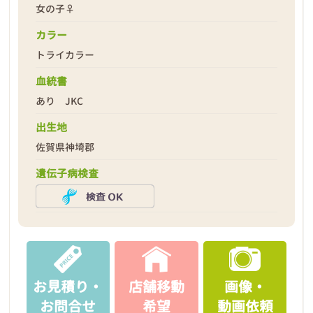
女の子♀
カラー
トライカラー
2026年04月11日
血統書
あり JKC
出生地
佐賀県神埼郡
遺伝子病検査
お見積り・
店舗移動
画像・
お問合せ
希望
動画依頼