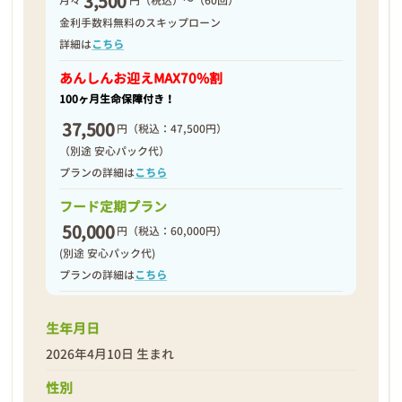
3,500
月々
円（税込）～（60回）
2026年04月11日
金利手数料無料のスキップローン
詳細は
こちら
あんしんお迎え
MAX70%割
100ヶ月生命保障付き！
37,500
円
（税込：47,500円）
（別途 安心パック代）
プランの詳細は
こちら
フード定期プラン
50,000
円
（税込：60,000円）
(別途 安心パック代)
プランの詳細は
こちら
生年月日
❮
❯
2026年4月10日 生まれ
性別