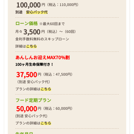
100,000
円（税込：110,000円）
別途
安心パック代
❮
❯
ローン価格
※最大60回まで
3,500
月々
円（税込）～（60回）
金利手数料無料のスキップローン
詳細は
こちら
2026年04月18日
あんしんお迎え
MAX70%割
100ヶ月生命保障付き！
37,500
円（税込：47,500円）
（別途 安心パック代）
プランの詳細は
こちら
フード定期プラン
50,000
円（税込：60,000円）
(別途 安心パック代)
プランの詳細は
こちら