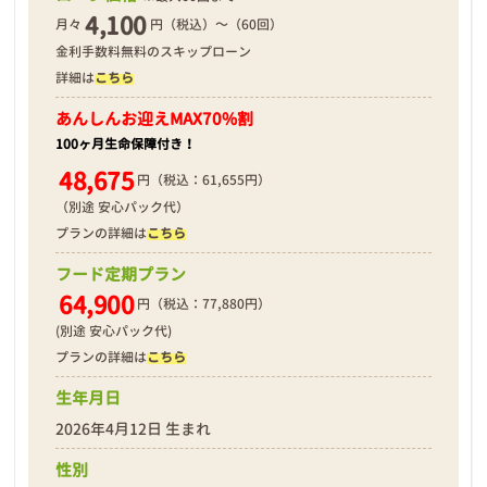
4,100
月々
円（税込）～（60回）
金利手数料無料のスキップローン
詳細は
こちら
2026年04月18日
あんしんお迎え
MAX70%割
100ヶ月生命保障付き！
48,675
円（税込：61,655円）
（別途 安心パック代）
プランの詳細は
こちら
フード定期プラン
64,900
円（税込：77,880円）
(別途 安心パック代)
プランの詳細は
こちら
生年月日
2026年4月12日 生まれ
性別