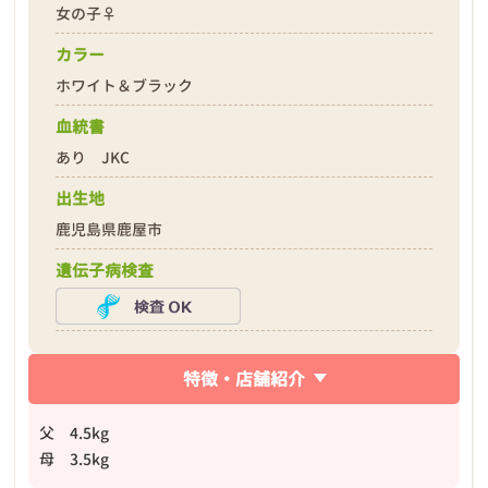
女の子♀
❮
❯
カラー
ホワイト＆ブラック
血統書
あり JKC
出生地
2026年04月18日
鹿児島県鹿屋市
遺伝子病検査
特徴・店舗紹介
父 4.5kg
母 3.5kg